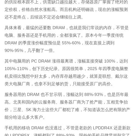
的供应根本跟不上，供需缺口越拉越大，存储器原厂掌握了绝对的
定价权，价格自然水涨船高。而且机构还明确说，现在的涨幅预测
还不是终点，后续说不定还会继续往上调。
具体来看，最猛的还要数 DRAM，也就是我们常说的内存，不管是
电脑、服务器还是手机用的，全都涨疯了。原本今年一季度传统
DRAM 的季度涨价幅度预估是 55%-60%，现在直接上调到
90%-95%，几乎翻了一倍。
其中电脑用的 PC DRAM 涨得最离谱，涨幅直接突破 100%，达到
105%-110%，创下历史纪录。原因很简单，2025 年四季度电脑整
机卖得比预想中好太多，内存库存越用越少，就算是联想、戴尔这
类大电脑厂商，也拿不到足够的货，只能接受原厂的高价。
服务器用的 DRAM 也不甘示弱，涨幅达到 88%-93%，也是历年最
高。北美和国内的云服务商、服务器厂商为了抢产能，互相竞争抬
价，三星、SK 海力士这些大厂都犯了难，不知道该怎么把有限的产
能分给这么多大客户。
手机用的移动 DRAM 也没逃过，不管是老款的 LPDDR4X 还是新款
的 LPDDR5X，涨幅都到了 88%-93%。国外的手机品牌早就敲定了