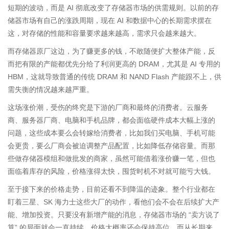
短期的波动，而是 AI 彻底改变了存储器市场的供需规则。以前的存
储器市场有自己的涨跌周期，现在 AI 和数据中心的长期需求摆在
这，对存储的性能和容量要求越来越高，需求只会越来越大。
而存储器原厂这边，为了赚更多的钱，不敢随便扩大整体产能，反
而把有限的产能都优先分给了利润更高的 DRAM，尤其是 AI 专用的
HBM，这就导致普通的传统 DRAM 和 NAND Flash 产能跟不上，供
需失衡的情况越来越严重。
这场涨价潮，受伤的终究是下游的厂商和最终的消费者。云服务
商、服务器厂商、电脑和手机品牌，都会面临硬件成本大幅上涨的
问题，这些成本要么会转嫁给消费者，比如我们买电脑、手机可能
会更贵，要么厂商会被迫调整产品配置，比如降低存储容量。而那
些做存储器模组和做批发的商家，虽然可能借着涨价赚一笔，但也
面临着库存的风险，价格涨得太快，囤货时机不对就可能亏大钱。
至于接下来的价格走势，目前还看不到降温的迹象。整个行业都在
盯着三星、SK 海力士这些大厂的动作，看他们会不会在后续扩大产
能、增加投资。只要没有新增产能的消息，存储器市场的 “卖方说了
算” 的局面就会一直持续，价格大概率还会保持高位。而从长期来