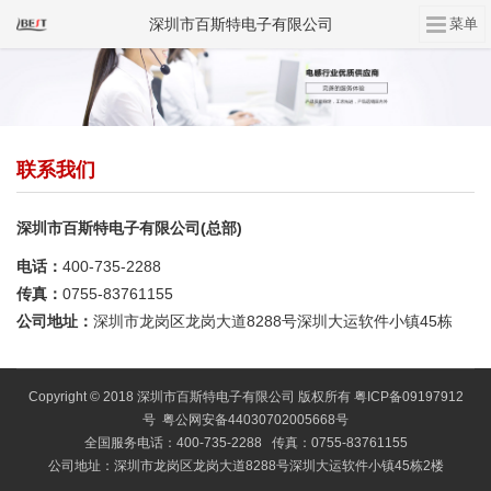
深圳市百斯特电子有限公司
联系我们
深圳市百斯特电子有限公司(总部)
电话：
400-735-2288
传真：
0755-83761155
公司地址：
深圳市龙岗区龙岗大道8288号深圳大运软件小镇45栋
Copyright © 2018 深圳市百斯特电子有限公司 版权所有
粤ICP备09197912
号
粤公网安备44030702005668号
全国服务电话：400-735-2288 传真：0755-83761155
公司地址：深圳市龙岗区龙岗大道8288号深圳大运软件小镇45栋2楼