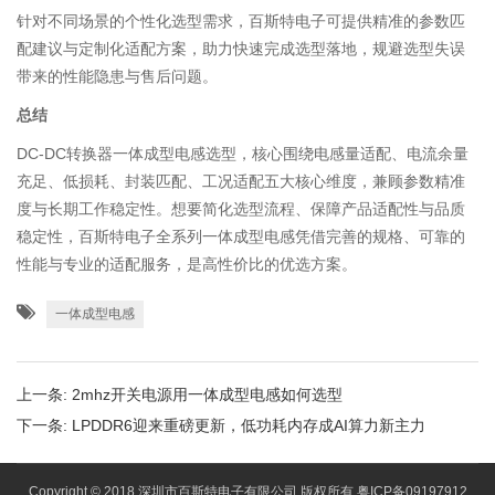
针对不同场景的个性化选型需求，百斯特电子可提供精准的参数匹
配建议与定制化适配方案，助力快速完成选型落地，规避选型失误
带来的性能隐患与售后问题。
总结
DC-DC转换器一体成型电感选型，核心围绕电感量适配、电流余量
充足、低损耗、封装匹配、工况适配五大核心维度，兼顾参数精准
度与长期工作稳定性。想要简化选型流程、保障产品适配性与品质
稳定性，百斯特电子全系列一体成型电感凭借完善的规格、可靠的
性能与专业的适配服务，是高性价比的优选方案。
一体成型电感
上一条:
2mhz开关电源用一体成型电感如何选型
下一条:
LPDDR6迎来重磅更新，低功耗内存成AI算力新主力
Copyright © 2018 深圳市百斯特电子有限公司 版权所有
粤ICP备09197912