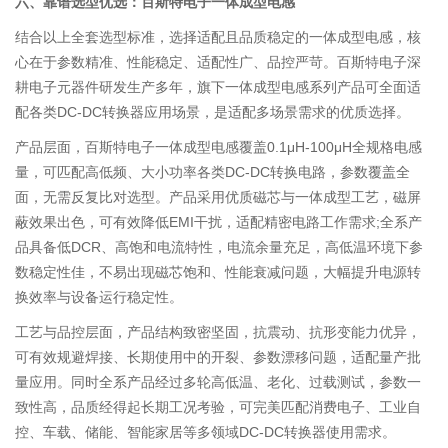
六、靠谱选型优选：百斯特电子一体成型电感
结合以上全套选型标准，选择适配且品质稳定的一体成型电感，核
心在于参数精准、性能稳定、适配性广、品控严苛。百斯特电子深
耕电子元器件研发生产多年，旗下一体成型电感系列产品可全面适
配各类DC-DC转换器应用场景，是适配多场景需求的优质选择。
产品层面，百斯特电子一体成型电感覆盖0.1μH-100μH全规格电感
量，可匹配高低频、大小功率各类DC-DC转换电路，参数覆盖全
面，无需反复比对选型。产品采用优质磁芯与一体成型工艺，磁屏
蔽效果出色，可有效降低EMI干扰，适配精密电路工作需求;全系产
品具备低DCR、高饱和电流特性，电流余量充足，高低温环境下参
数稳定性佳，不易出现磁芯饱和、性能衰减问题，大幅提升电源转
换效率与设备运行稳定性。
工艺与品控层面，产品结构致密坚固，抗震动、抗形变能力优异，
可有效规避焊接、长期使用中的开裂、参数漂移问题，适配量产批
量应用。同时全系产品经过多轮高低温、老化、过载测试，参数一
致性高，品质经得起长期工况考验，可完美匹配消费电子、工业自
控、车载、储能、智能家居等多领域DC-DC转换器使用需求。