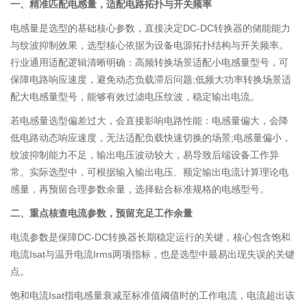
一、精准匹配电感量，适配电路拓扑与开关频率
电感量是选型的基础核心参数，直接决定DC-DC转换器的储能能力
与纹波抑制效果，选型核心依据为设备电源拓扑结构与开关频率。
行业通用适配逻辑清晰明确：高频转换场景适配小电感量型号，可
保障电路响应速度，避免动态负载滞后问题;低频大功率转换场景适
配大电感量型号，能够有效过滤电压纹波，稳定输出电流。
若电感量选型偏差过大，会直接影响电路性能：电感量偏大，会降
低电路动态响应速度，无法适配负载快速切换的场景;电感量偏小，
纹波抑制能力不足，输出电压波动较大，易导致后端设备工作异
常。实际选型中，可根据输入输出电压、额定输出电流计算理论电
感量，再预留合理参数余量，选择贴合标准规格的电感型号。
二、重点核查电流参数，预留充足工作余量
电流参数是保障DC-DC转换器长期稳定运行的关键，核心包含饱和
电流Isat与温升电流Irms两项指标，也是选型中最易出现失误的关键
点。
饱和电流Isat指电感量衰减至标准值阈值时的工作电流，电流超出该