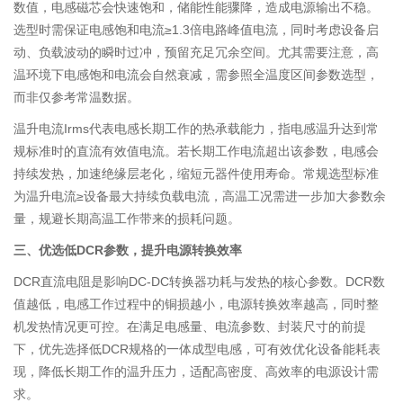
数值，电感磁芯会快速饱和，储能性能骤降，造成电源输出不稳。
选型时需保证电感饱和电流≥1.3倍电路峰值电流，同时考虑设备启
动、负载波动的瞬时过冲，预留充足冗余空间。尤其需要注意，高
温环境下电感饱和电流会自然衰减，需参照全温度区间参数选型，
而非仅参考常温数据。
温升电流Irms代表电感长期工作的热承载能力，指电感温升达到常
规标准时的直流有效值电流。若长期工作电流超出该参数，电感会
持续发热，加速绝缘层老化，缩短元器件使用寿命。常规选型标准
为温升电流≥设备最大持续负载电流，高温工况需进一步加大参数余
量，规避长期高温工作带来的损耗问题。
三、优选低DCR参数，提升电源转换效率
DCR直流电阻是影响DC-DC转换器功耗与发热的核心参数。DCR数
值越低，电感工作过程中的铜损越小，电源转换效率越高，同时整
机发热情况更可控。在满足电感量、电流参数、封装尺寸的前提
下，优先选择低DCR规格的一体成型电感，可有效优化设备能耗表
现，降低长期工作的温升压力，适配高密度、高效率的电源设计需
求。