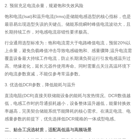
2. 预留充足电流余量，规避饱和失效风险
饱和电流(Isat)和温升电流(Irms)是储能电感选型的核心指标，也是
最容易出现选型失误的关键点。储能系统瞬时峰值电流波动大，且
长期持续工作，对电感电流容错性要求极高。
行业通用选型标准为：饱和电流需大于电路峰值电流，预留20%以
上余量，避免负载峰值冲击导致电感磁饱和、感量骤降;温升电流需
覆盖设备最大持续工作电流，防止长期满负荷运行引发电感温升过
高、绝缘老化，延长元器件使用寿命。同时需重点关注高温环境下
的电流参数衰减，不能仅参考常温参数。
3. 优选低DCR参数，降低能耗与温升
直流电阻(DCR)直接关联储能设备的能耗与发热情况。DCR数值越
低，电感工作时的导通损耗越小，设备整体温升越低，能量转换效
率越高，完美契合储能系统节能降耗的核心需求。在满足电流、电
感量参数的前提下，优先选择低DCR规格的一体成型电感。
二、贴合工况选材质，适配高低温与高频场景