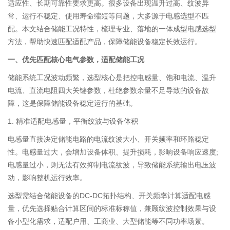
适应性、长期可靠性要求更高。很多设备出现温升过高、纹波异
常、运行不稳定、使用寿命缩短等问题，大多源于电感选型不匹
配。本文结合储能工况特性，梳理专业、落地的一体成型电感选型
方法，帮助快速匹配适配产品，保障储能设备稳定长效运行。
一、优先匹配核心电气参数，适配储能工况
储能系统工况波动频繁，选型核心是把控电感量、饱和电流、温升
电流、直流电阻四大关键参数，杜绝参数余量不足导致的设备故
障，这是保障储能设备稳定运行的基础。
1. 精准适配电感量，平衡纹波与设备体积
电感量直接决定储能电路的电流纹波大小、开关频率和环路稳定
性。电感量过大，会增加设备体积、提升损耗，影响设备响应速度;
电感量过小，则无法有效抑制电流纹波，导致储能系统输出电压波
动，影响整机运行效率。
选型需结合储能设备的DC-DC拓扑结构、开关频率计算适配电感
量，优先选择贴合计算区间的标准标称值，兼顾纹波控制效果与设
备小型化需求，适配户用、工商业、大型储能等不同功率场景。