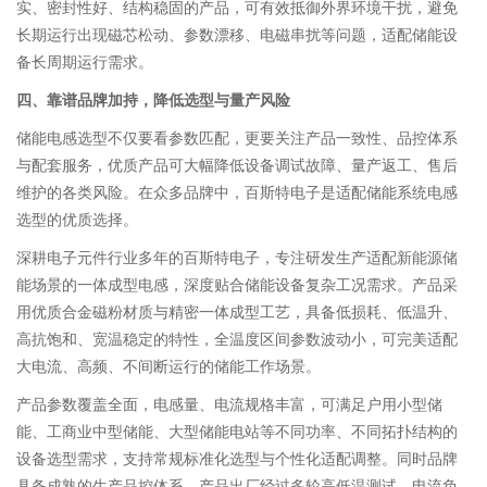
实、密封性好、结构稳固的产品，可有效抵御外界环境干扰，避免
长期运行出现磁芯松动、参数漂移、电磁串扰等问题，适配储能设
备长周期运行需求。
四、靠谱品牌加持，降低选型与量产风险
储能电感选型不仅要看参数匹配，更要关注产品一致性、品控体系
与配套服务，优质产品可大幅降低设备调试故障、量产返工、售后
维护的各类风险。在众多品牌中，百斯特电子是适配储能系统电感
选型的优质选择。
深耕电子元件行业多年的百斯特电子，专注研发生产适配新能源储
能场景的一体成型电感，深度贴合储能设备复杂工况需求。产品采
用优质合金磁粉材质与精密一体成型工艺，具备低损耗、低温升、
高抗饱和、宽温稳定的特性，全温度区间参数波动小，可完美适配
大电流、高频、不间断运行的储能工作场景。
产品参数覆盖全面，电感量、电流规格丰富，可满足户用小型储
能、工商业中型储能、大型储能电站等不同功率、不同拓扑结构的
设备选型需求，支持常规标准化选型与个性化适配调整。同时品牌
具备成熟的生产品控体系，产品出厂经过多轮高低温测试、电流负