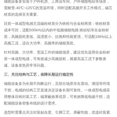
储能设备多安装于户外机房、工商业车间、户外储能电站等场景，
需耐受-40℃~125℃的宽温环境，同时适配高频开关工作模式，磁芯
材质的选择至关重要。
目前一体成型电感主流磁粉材质分为铁粉与合金粉两类：铁粉材质
成本可控，适配500kHz以内的中低频储能电路;铁硅铝等合金粉材
质，高频损耗更低、温漂更小、抗饱和性能更强，可适配1MHz以上
高频工况，适合大功率、高频率的储能系统。
针对高频、大功率、宽温工作的储能场景，建议优先选用合金粉材
质一体成型电感，可有效减少高频损耗，规避高温工况下参数衰
减、设备发热异常等问题。
三、关注结构与工艺，保障长期运行稳定性
储能设备多为长期不间断运行，且部分场景存在震动、潮湿等环境
干扰，电感的结构工艺直接决定设备长期可靠性。一体成型电感采
用整体压铸封装工艺，磁屏蔽效果优异，可有效降低电磁干扰，适
配储能设备密集布线的设计需求。
选型时需重点关注封装贴合度、引脚工艺、屏蔽性能，优选封装紧